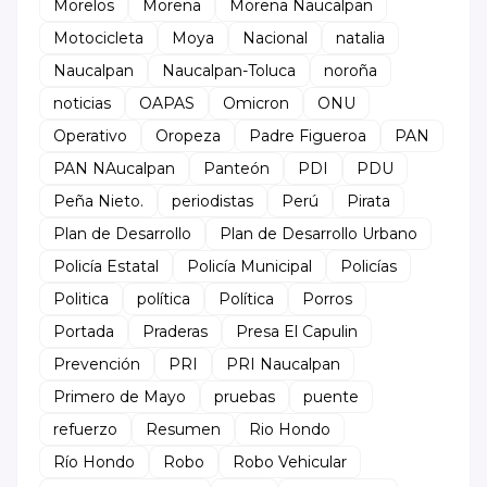
Morelos
Morena
Morena Naucalpan
Motocicleta
Moya
Nacional
natalia
Naucalpan
Naucalpan-Toluca
noroña
noticias
OAPAS
Omicron
ONU
Operativo
Oropeza
Padre Figueroa
PAN
PAN NAucalpan
Panteón
PDI
PDU
Peña Nieto.
periodistas
Perú
Pirata
Plan de Desarrollo
Plan de Desarrollo Urbano
Policía Estatal
Policía Municipal
Policías
Politica
política
Política
Porros
Portada
Praderas
Presa El Capulin
Prevención
PRI
PRI Naucalpan
Primero de Mayo
pruebas
puente
refuerzo
Resumen
Rio Hondo
Río Hondo
Robo
Robo Vehicular