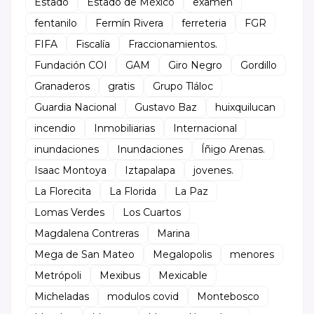
Estado
Estado de México
examen
fentanilo
Fermín Rivera
ferreteria
FGR
FIFA
Fiscalía
Fraccionamientos.
Fundación COI
GAM
Giro Negro
Gordillo
Granaderos
gratis
Grupo Tláloc
Guardia Nacional
Gustavo Baz
huixquilucan
incendio
Inmobiliarias
Internacional
inundaciones
Inundaciones
Íñigo Arenas.
Isaac Montoya
Iztapalapa
jovenes.
La Florecita
La Florida
La Paz
Lomas Verdes
Los Cuartos
Magdalena Contreras
Marina
Mega de San Mateo
Megalopolis
menores
Metrópoli
Mexibus
Mexicable
Micheladas
modulos covid
Montebosco