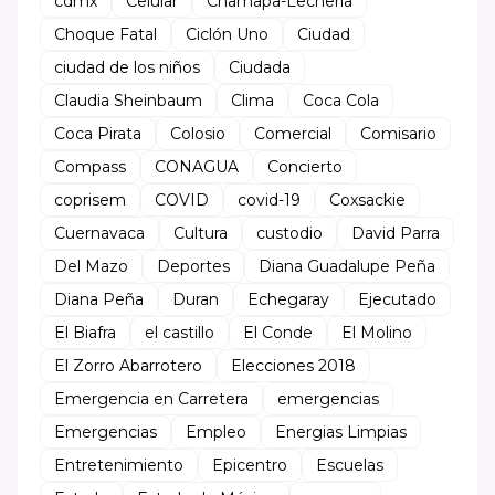
cdmx
Celular
Chamapa-Lecheria
Choque Fatal
Ciclón Uno
Ciudad
ciudad de los niños
Ciudada
Claudia Sheinbaum
Clima
Coca Cola
Coca Pirata
Colosio
Comercial
Comisario
Compass
CONAGUA
Concierto
coprisem
COVID
covid-19
Coxsackie
Cuernavaca
Cultura
custodio
David Parra
Del Mazo
Deportes
Diana Guadalupe Peña
Diana Peña
Duran
Echegaray
Ejecutado
El Biafra
el castillo
El Conde
El Molino
El Zorro Abarrotero
Elecciones 2018
Emergencia en Carretera
emergencias
Emergencias
Empleo
Energias Limpias
Entretenimiento
Epicentro
Escuelas