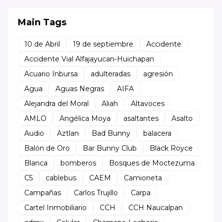
Main Tags
10 de Abril
19 de septiembre
Accidente
Accidente Vial Alfajayucan-Huichapan
Acuario Inbursa
adulteradas
agresión
Agua
Aguas Negras
AIFA
Alejandra del Moral
Aliah
Altavoces
AMLO
Angélica Moya
asaltantes
Asalto
Audio
Aztlan
Bad Bunny
balacera
Balón de Oro
Bar Bunny Club
Black Royce
Blanca
bomberos
Bosques de Moctezuma
C5
cablebus
CAEM
Camioneta
Campañas
Carlos Trujillo
Carpa
Cartel Inmobiliario
CCH
CCH Naucalpan