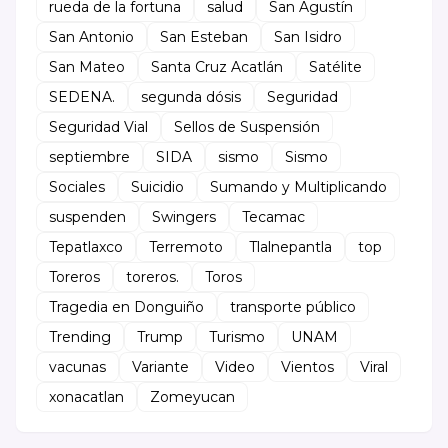
rueda de la fortuna
salud
San Agustín
San Antonio
San Esteban
San Isidro
San Mateo
Santa Cruz Acatlán
Satélite
SEDENA.
segunda dósis
Seguridad
Seguridad Vial
Sellos de Suspensión
septiembre
SIDA
sismo
Sismo
Sociales
Suicidio
Sumando y Multiplicando
suspenden
Swingers
Tecamac
Tepatlaxco
Terremoto
Tlalnepantla
top
Toreros
toreros.
Toros
Tragedia en Donguiño
transporte público
Trending
Trump
Turismo
UNAM
vacunas
Variante
Video
Vientos
Viral
xonacatlan
Zomeyucan