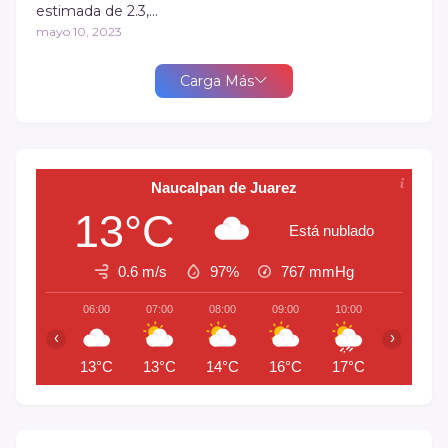
estimada de 2.3,…
mayo 10, 2023
Carga Más
Naucalpan de Juarez
13°C
Está nublado
0.6 m/s
97%
767
mmHg
06:00
07:00
08:00
09:00
10:00
11:00
‹
›
13°C
13°C
14°C
16°C
17°C
19°C