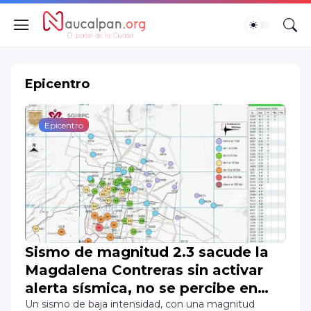
Epicentro
Epicentro
Sismo de magnitud 2.3 sacude la
Magdalena Contreras sin activar
alerta sísmica, no se percibe en
Naucalpan.
Un sismo de baja intensidad, con una magnitud