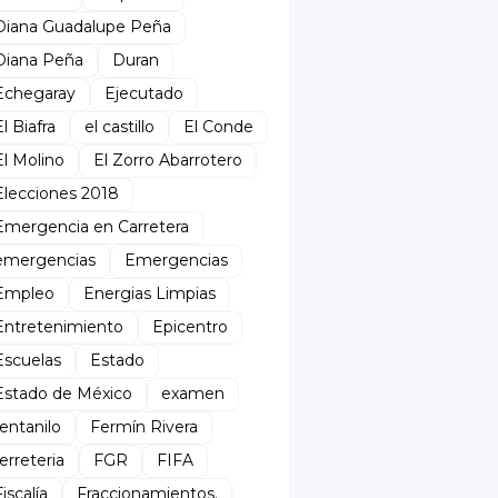
Diana Guadalupe Peña
Diana Peña
Duran
Echegaray
Ejecutado
El Biafra
el castillo
El Conde
El Molino
El Zorro Abarrotero
Elecciones 2018
Emergencia en Carretera
emergencias
Emergencias
Empleo
Energias Limpias
Entretenimiento
Epicentro
Escuelas
Estado
Estado de México
examen
fentanilo
Fermín Rivera
ferreteria
FGR
FIFA
Fiscalía
Fraccionamientos.