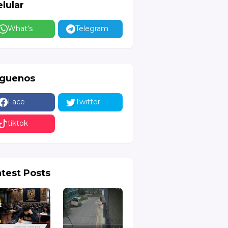
lular
What's
Telegram
íguenos
Face
Twitter
tiktok
atest Posts