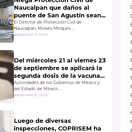
Naucalpan que daños al
puente de San Agustín sean
a causa del Sismo
El Director de Protección Civil de
Naucalpan, Moisés Minquini …
septiembre 21, 2022
Del miércoles 21 al viernes 23
de septiembre se aplicará la
segunda dosis de la vacuna
contra COVID-19 a niñas y
Autoridades de los Gobiernos de México y
del Estado de México …
niños de 9, 10 y 11 años en
septiembre 19, 2022
Naucalpan
Luego de diversas
inspecciones, COPRISEM ha