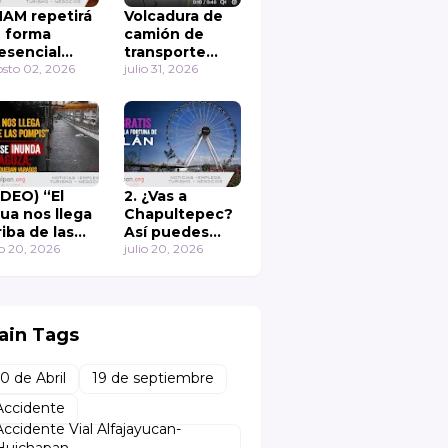
AM repetirá
Volcadura de
 forma
camión de
esencial
transporte
rededor de
sto 02, 2026
público en
julio 31, 2026
 mil
Colinas de San
ámenes de
Mateo
misión
IDEO) “El
2. ¿Vas a
ua nos llega
Chapultepec?
riba de las
Así puedes
mpis” Otra
io 20, 2026
subir gratis a la
julio 20, 2026
z se inunda
rueda de la
 Zaragoza;
fortuna de
merciantes
Aztlán 🎡
uedan
ain Tags
rados en Los
yes La Paz
10 de Abril
19 de septiembre
Accidente
Accidente Vial Alfajayucan-
Huichapan