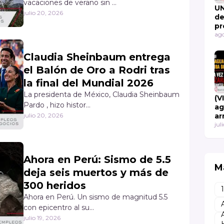
vacaciones de verano sin …
UN
julio 20, 2026
de
pr
al
ago
58
ex
Claudia Sheinbaum entrega
ad
el Balón de Oro a Rodri tras
la final del Mundial 2026
La presidenta de México, Claudia Sheinbaum
(V
Pardo , hizo histor…
ag
julio 20, 2026
ar
po
jul
ve
la
co
Ahora en Perú: Sismo de 5.5
q
M
va
deja seis muertos y más de
Re
300 heridos
Ahora en Perú. Un sismo de magnitud 5.5
con epicentro al su…
julio 19, 2026