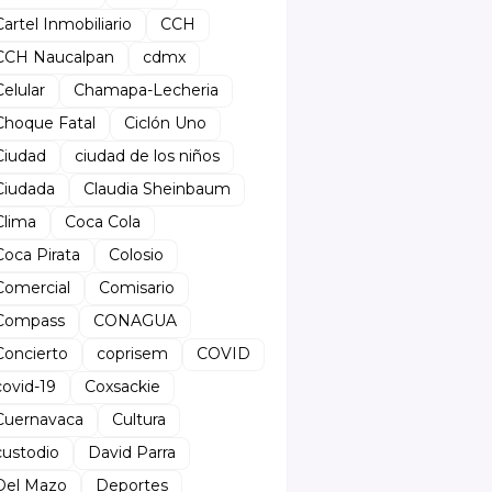
Cartel Inmobiliario
CCH
CCH Naucalpan
cdmx
Celular
Chamapa-Lecheria
Choque Fatal
Ciclón Uno
Ciudad
ciudad de los niños
Ciudada
Claudia Sheinbaum
Clima
Coca Cola
Coca Pirata
Colosio
Comercial
Comisario
Compass
CONAGUA
Concierto
coprisem
COVID
covid-19
Coxsackie
Cuernavaca
Cultura
custodio
David Parra
Del Mazo
Deportes