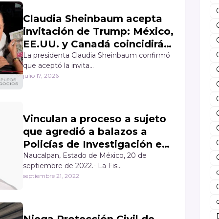
Claudia Sheinbaum acepta
invitación de Trump: México,
EE.UU. y Canadá coincidirán
en la final España vs
La presidenta Claudia Sheinbaum confirmó
que aceptó la invita…
Argentina
julio 17, 2026
Vinculan a proceso a sujeto
que agredió a balazos a
Policías de Investigación en
Praderas.
Naucalpan, Estado de México, 20 de
septiembre de 2022.- La Fis…
septiembre 21, 2022
Niega Protección Civil de