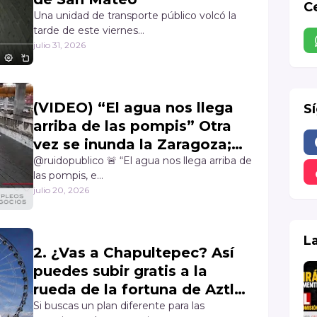
Ce
Una unidad de transporte público volcó la
tarde de este viernes…
julio 31, 2026
(VIDEO) “El agua nos llega
S
arriba de las pompis” Otra
vez se inunda la Zaragoza;
comerciantes quedan
@ruidopublico 🚨 “El agua nos llega arriba de
las pompis, e…
varados en Los Reyes La Paz
julio 20, 2026
L
2. ¿Vas a Chapultepec? Así
puedes subir gratis a la
rueda de la fortuna de Aztlán
🎡
Si buscas un plan diferente para las