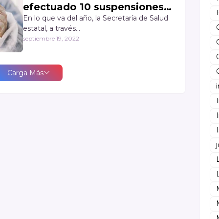
efectuado 10 suspensiones
de Módulos de pruebas
En lo que va del año, la Secretaría de Salud
estatal, a través…
Covid en Naucalpan
septiembre 19, 2022
Carga Más