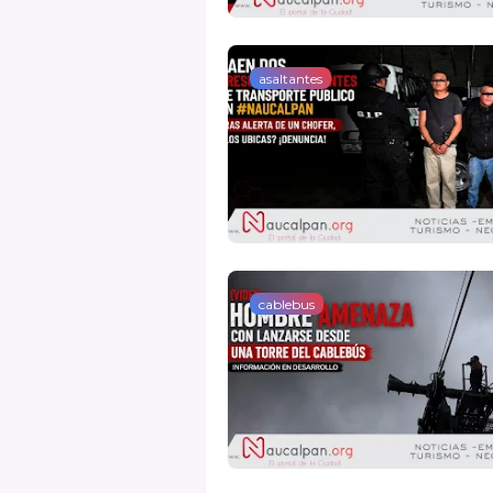
asaltantes
cablebus