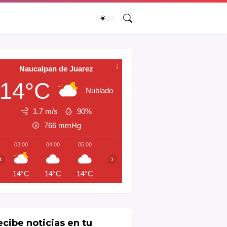
Naucalpan de Juarez
14°C
Nublado
1.7 m/s
90%
766
mmHg
03:00
04:00
05:00
06:00
07:00
08:00
09:00
‹
›
14°C
14°C
14°C
14°C
14°C
15°C
17°C
ecibe noticias en tu