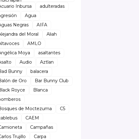
Acuario Inbursa
adulteradas
agresión
Agua
Aguas Negras
AIFA
Alejandra del Moral
Aliah
Altavoces
AMLO
Angélica Moya
asaltantes
Asalto
Audio
Aztlan
Bad Bunny
balacera
Balón de Oro
Bar Bunny Club
Black Royce
Blanca
bomberos
Bosques de Moctezuma
C5
cablebus
CAEM
Camioneta
Campañas
arlos Trujillo
Carpa