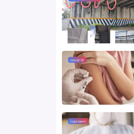
covid-19
coprisem