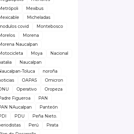
Metrópoli
Mexibus
Mexicable
Micheladas
modulos covid
Montebosco
Morelos
Morena
Morena Naucalpan
Motocicleta
Moya
Nacional
natalia
Naucalpan
Naucalpan-Toluca
noroña
noticias
OAPAS
Omicron
ONU
Operativo
Oropeza
Padre Figueroa
PAN
PAN NAucalpan
Panteón
PDI
PDU
Peña Nieto.
periodistas
Perú
Pirata