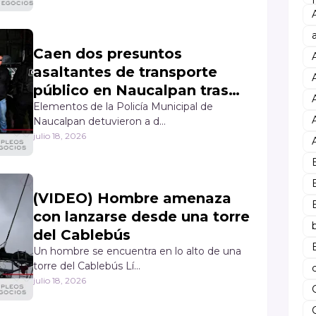
Caen dos presuntos
asaltantes de transporte
público en Naucalpan tras
alerta de un chofer
Elementos de la Policía Municipal de
Naucalpan detuvieron a d…
julio 18, 2026
(VIDEO) Hombre amenaza
con lanzarse desde una torre
del Cablebús
Un hombre se encuentra en lo alto de una
torre del Cablebús Lí…
julio 18, 2026
C