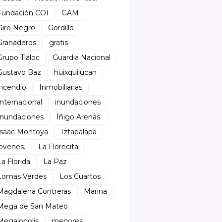
Fundación COI
GAM
Giro Negro
Gordillo
Granaderos
gratis
Grupo Tláloc
Guardia Nacional
Gustavo Baz
huixquilucan
incendio
Inmobiliarias
Internacional
inundaciones
Inundaciones
Íñigo Arenas.
Isaac Montoya
Iztapalapa
jovenes.
La Florecita
La Florida
La Paz
Lomas Verdes
Los Cuartos
Magdalena Contreras
Marina
Mega de San Mateo
Megalopolis
menores