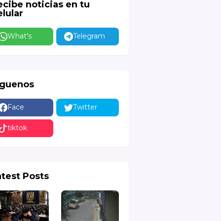
ecibe noticias en tu
lular
What's
Telegram
íguenos
Face
Twitter
tiktok
atest Posts