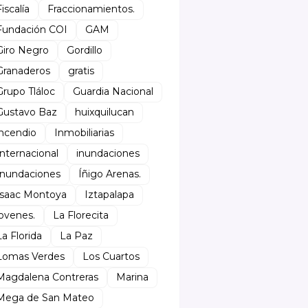
Fiscalía
Fraccionamientos.
Fundación COI
GAM
Giro Negro
Gordillo
Granaderos
gratis
Grupo Tláloc
Guardia Nacional
Gustavo Baz
huixquilucan
incendio
Inmobiliarias
Internacional
inundaciones
Inundaciones
Íñigo Arenas.
Isaac Montoya
Iztapalapa
jovenes.
La Florecita
La Florida
La Paz
Lomas Verdes
Los Cuartos
Magdalena Contreras
Marina
Mega de San Mateo