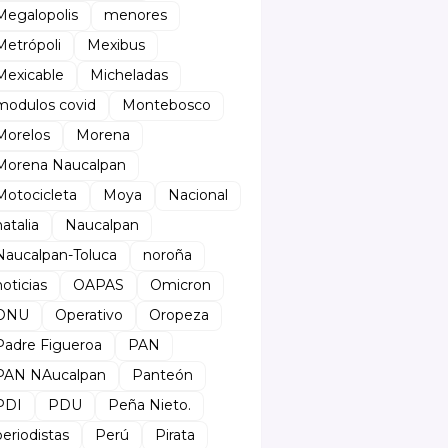
Megalopolis
menores
Metrópoli
Mexibus
Mexicable
Micheladas
modulos covid
Montebosco
Morelos
Morena
Morena Naucalpan
Motocicleta
Moya
Nacional
natalia
Naucalpan
Naucalpan-Toluca
noroña
noticias
OAPAS
Omicron
ONU
Operativo
Oropeza
Padre Figueroa
PAN
PAN NAucalpan
Panteón
PDI
PDU
Peña Nieto.
periodistas
Perú
Pirata