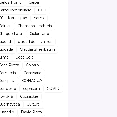
arlos Trujillo
Carpa
Cartel Inmobiliario
CCH
CCH Naucalpan
cdmx
Celular
Chamapa-Lecheria
Choque Fatal
Ciclón Uno
Ciudad
ciudad de los niños
Ciudada
Claudia Sheinbaum
Clima
Coca Cola
Coca Pirata
Colosio
Comercial
Comisario
Compass
CONAGUA
Concierto
coprisem
COVID
covid-19
Coxsackie
Cuernavaca
Cultura
custodio
David Parra