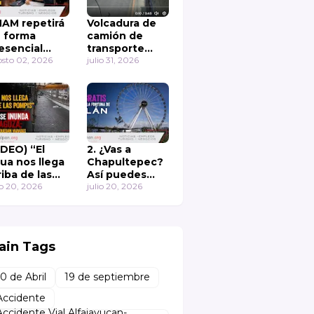
AM repetirá
Volcadura de
 forma
camión de
esencial
transporte
rededor de
sto 02, 2026
público en
julio 31, 2026
 mil
Colinas de San
ámenes de
Mateo
misión
IDEO) “El
2. ¿Vas a
ua nos llega
Chapultepec?
riba de las
Así puedes
mpis” Otra
io 20, 2026
subir gratis a la
julio 20, 2026
z se inunda
rueda de la
 Zaragoza;
fortuna de
merciantes
Aztlán 🎡
uedan
ain Tags
rados en Los
yes La Paz
10 de Abril
19 de septiembre
Accidente
Accidente Vial Alfajayucan-