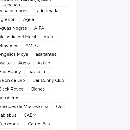
Huichapan
Acuario Inbursa
adulteradas
agresión
Agua
Aguas Negras
AIFA
Alejandra del Moral
Aliah
Altavoces
AMLO
Angélica Moya
asaltantes
Asalto
Audio
Aztlan
Bad Bunny
balacera
Balón de Oro
Bar Bunny Club
Black Royce
Blanca
bomberos
Bosques de Moctezuma
C5
cablebus
CAEM
Camioneta
Campañas