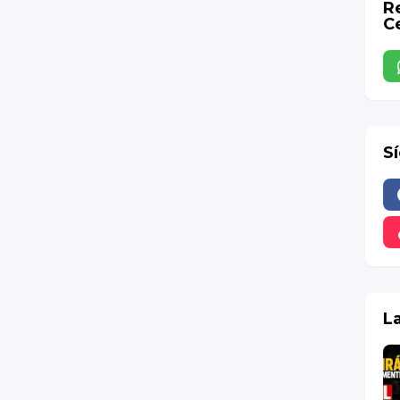
R
Ce
S
L