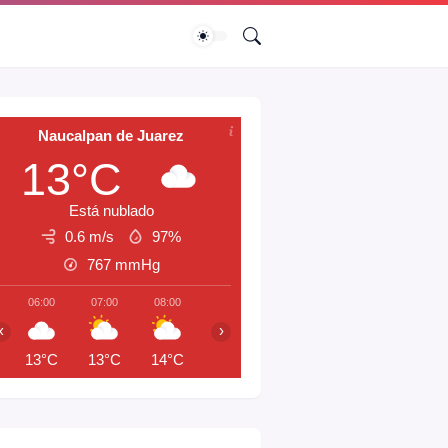
Naucalpan de Juarez
13°C
Está nublado
0.6 m/s
97%
767
mmHg
06:00
07:00
08:00
09:00
10:00
11:00
12:00
‹
›
13°C
13°C
14°C
16°C
17°C
19°C
21°C