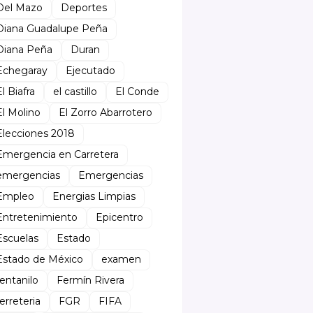
Del Mazo
Deportes
Diana Guadalupe Peña
Diana Peña
Duran
Echegaray
Ejecutado
El Biafra
el castillo
El Conde
El Molino
El Zorro Abarrotero
Elecciones 2018
Emergencia en Carretera
emergencias
Emergencias
Empleo
Energias Limpias
Entretenimiento
Epicentro
Escuelas
Estado
Estado de México
examen
fentanilo
Fermín Rivera
ferreteria
FGR
FIFA