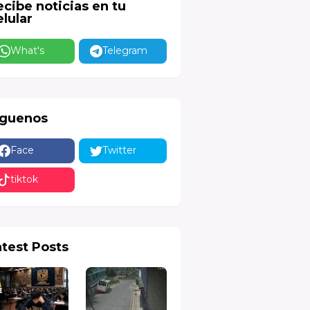
ecibe noticias en tu
lular
What's
Telegram
íguenos
Face
Twitter
tiktok
atest Posts