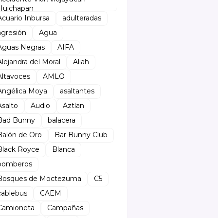
Huichapan
Acuario Inbursa
adulteradas
agresión
Agua
Aguas Negras
AIFA
Alejandra del Moral
Aliah
Altavoces
AMLO
Angélica Moya
asaltantes
Asalto
Audio
Aztlan
Bad Bunny
balacera
Balón de Oro
Bar Bunny Club
Black Royce
Blanca
bomberos
Bosques de Moctezuma
C5
cablebus
CAEM
Camioneta
Campañas