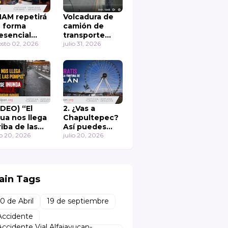
AM repetirá
Volcadura de
 forma
camión de
esencial
transporte
rededor de
sto 02, 2026
público en
julio 31, 2026
 mil
Colinas de San
ámenes de
Mateo
misión
IDEO) “El
2. ¿Vas a
ua nos llega
Chapultepec?
riba de las
Así puedes
mpis” Otra
io 20, 2026
subir gratis a la
julio 20, 2026
z se inunda
rueda de la
 Zaragoza;
fortuna de
merciantes
Aztlán 🎡
uedan
ain Tags
rados en Los
yes La Paz
10 de Abril
19 de septiembre
Accidente
Accidente Vial Alfajayucan-