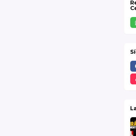
R
Ce
S
L