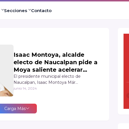
Secciones
Contacto
Isaac Montoya, alcalde
electo de Naucalpan pide a
Moya saliente acelerar
proceso de transición
El presidente municipal electo de
Naucalpan, Isaac Montoya Már…
junio 14, 2024
Carga Más