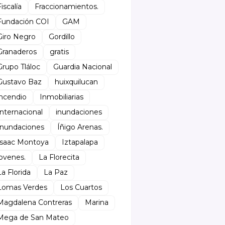
Fiscalía
Fraccionamientos.
Fundación COI
GAM
Giro Negro
Gordillo
Granaderos
gratis
Grupo Tláloc
Guardia Nacional
Gustavo Baz
huixquilucan
incendio
Inmobiliarias
Internacional
inundaciones
Inundaciones
Íñigo Arenas.
Isaac Montoya
Iztapalapa
jovenes.
La Florecita
La Florida
La Paz
Lomas Verdes
Los Cuartos
Magdalena Contreras
Marina
Mega de San Mateo