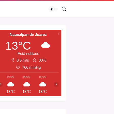
Naucalpan de Juarez
13°C
Está nublado
0.6 m/s
99%
766
mmHg
04:00
05:00
06:00
07:00
08:00
09:00
10:00
‹
›
13°C
13°C
13°C
13°C
14°C
16°C
17°C