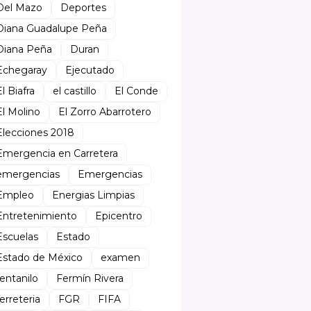
Del Mazo
Deportes
Diana Guadalupe Peña
Diana Peña
Duran
Echegaray
Ejecutado
El Biafra
el castillo
El Conde
El Molino
El Zorro Abarrotero
Elecciones 2018
Emergencia en Carretera
emergencias
Emergencias
Empleo
Energias Limpias
Entretenimiento
Epicentro
Escuelas
Estado
Estado de México
examen
fentanilo
Fermín Rivera
ferreteria
FGR
FIFA