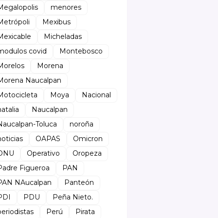
Megalopolis
menores
Metrópoli
Mexibus
Mexicable
Micheladas
modulos covid
Montebosco
Morelos
Morena
Morena Naucalpan
Motocicleta
Moya
Nacional
natalia
Naucalpan
Naucalpan-Toluca
noroña
noticias
OAPAS
Omicron
ONU
Operativo
Oropeza
Padre Figueroa
PAN
PAN NAucalpan
Panteón
PDI
PDU
Peña Nieto.
periodistas
Perú
Pirata