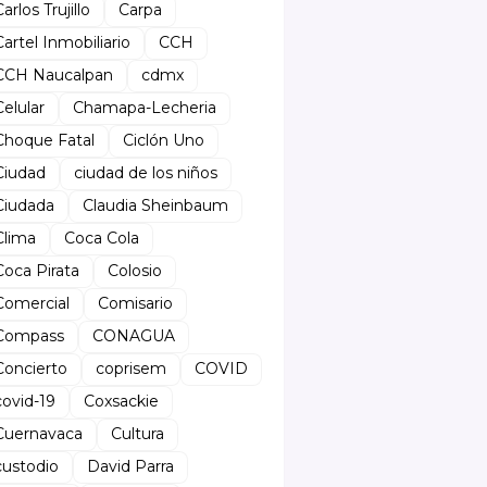
arlos Trujillo
Carpa
Cartel Inmobiliario
CCH
CCH Naucalpan
cdmx
Celular
Chamapa-Lecheria
Choque Fatal
Ciclón Uno
Ciudad
ciudad de los niños
Ciudada
Claudia Sheinbaum
Clima
Coca Cola
Coca Pirata
Colosio
Comercial
Comisario
Compass
CONAGUA
Concierto
coprisem
COVID
covid-19
Coxsackie
Cuernavaca
Cultura
custodio
David Parra