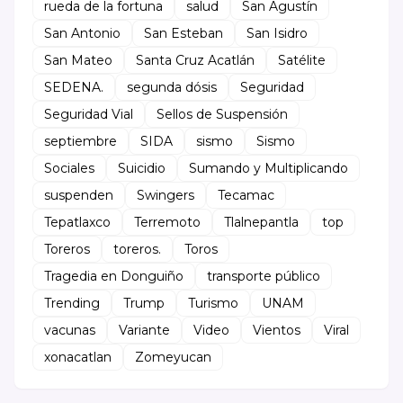
rueda de la fortuna
salud
San Agustín
San Antonio
San Esteban
San Isidro
San Mateo
Santa Cruz Acatlán
Satélite
SEDENA.
segunda dósis
Seguridad
Seguridad Vial
Sellos de Suspensión
septiembre
SIDA
sismo
Sismo
Sociales
Suicidio
Sumando y Multiplicando
suspenden
Swingers
Tecamac
Tepatlaxco
Terremoto
Tlalnepantla
top
Toreros
toreros.
Toros
Tragedia en Donguiño
transporte público
Trending
Trump
Turismo
UNAM
vacunas
Variante
Video
Vientos
Viral
xonacatlan
Zomeyucan