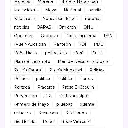
Morelos
Morena
Morena Naucalpan
Motocicleta
Moya
Nacional
natalia
Naucalpan
Naucalpan-Toluca
noroña
noticias
OAPAS
Omicron
ONU
Operativo
Oropeza
Padre Figueroa
PAN
PAN NAucalpan
Panteón
PDI
PDU
Peña Nieto.
periodistas
Perú
Pirata
Plan de Desarrollo
Plan de Desarrollo Urbano
Policía Estatal
Policía Municipal
Policías
Politica
política
Política
Porros
Portada
Praderas
Presa El Capulin
Prevención
PRI
PRI Naucalpan
Primero de Mayo
pruebas
puente
refuerzo
Resumen
Rio Hondo
Río Hondo
Robo
Robo Vehicular