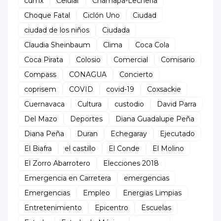
cdmx
Celular
Chamapa-Lecheria
Choque Fatal
Ciclón Uno
Ciudad
ciudad de los niños
Ciudada
Claudia Sheinbaum
Clima
Coca Cola
Coca Pirata
Colosio
Comercial
Comisario
Compass
CONAGUA
Concierto
coprisem
COVID
covid-19
Coxsackie
Cuernavaca
Cultura
custodio
David Parra
Del Mazo
Deportes
Diana Guadalupe Peña
Diana Peña
Duran
Echegaray
Ejecutado
El Biafra
el castillo
El Conde
El Molino
El Zorro Abarrotero
Elecciones 2018
Emergencia en Carretera
emergencias
Emergencias
Empleo
Energias Limpias
Entretenimiento
Epicentro
Escuelas