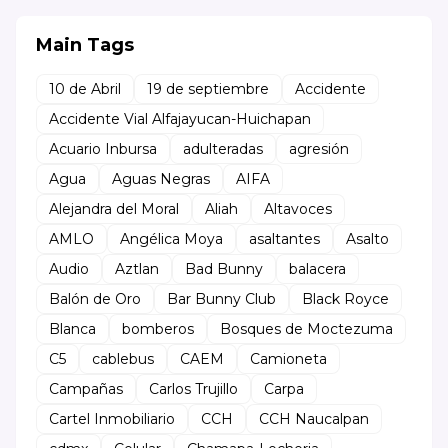
Main Tags
10 de Abril
19 de septiembre
Accidente
Accidente Vial Alfajayucan-Huichapan
Acuario Inbursa
adulteradas
agresión
Agua
Aguas Negras
AIFA
Alejandra del Moral
Aliah
Altavoces
AMLO
Angélica Moya
asaltantes
Asalto
Audio
Aztlan
Bad Bunny
balacera
Balón de Oro
Bar Bunny Club
Black Royce
Blanca
bomberos
Bosques de Moctezuma
C5
cablebus
CAEM
Camioneta
Campañas
Carlos Trujillo
Carpa
Cartel Inmobiliario
CCH
CCH Naucalpan