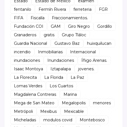
Estado
Estado de México
examen
fentanilo
Fermín Rivera
ferreteria
FGR
FIFA
Fiscalía
Fraccionamientos.
Fundación COI
GAM
Giro Negro
Gordillo
Granaderos
gratis
Grupo Tláloc
Guardia Nacional
Gustavo Baz
huixquilucan
incendio
Inmobiliarias
Internacional
inundaciones
Inundaciones
Íñigo Arenas.
Isaac Montoya
Iztapalapa
jovenes.
La Florecita
La Florida
La Paz
Lomas Verdes
Los Cuartos
Magdalena Contreras
Marina
Mega de San Mateo
Megalopolis
menores
Metrópoli
Mexibus
Mexicable
Micheladas
modulos covid
Montebosco