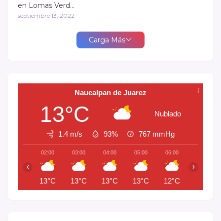
en Lomas Verd…
septiembre 13, 2022
Carga Más
Naucalpan de Juarez
13°C
Nublado
1.4 m/s
93%
767
mmHg
02:00
03:00
04:00
05:00
06:00
07:00
‹
›
13°C
13°C
13°C
13°C
12°C
13°C