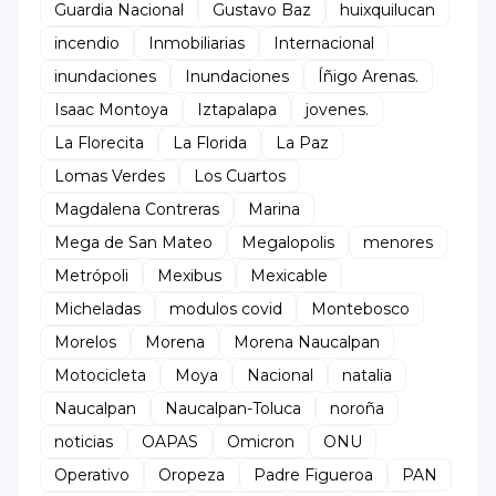
Guardia Nacional
Gustavo Baz
huixquilucan
incendio
Inmobiliarias
Internacional
inundaciones
Inundaciones
Íñigo Arenas.
Isaac Montoya
Iztapalapa
jovenes.
La Florecita
La Florida
La Paz
Lomas Verdes
Los Cuartos
Magdalena Contreras
Marina
Mega de San Mateo
Megalopolis
menores
Metrópoli
Mexibus
Mexicable
Micheladas
modulos covid
Montebosco
Morelos
Morena
Morena Naucalpan
Motocicleta
Moya
Nacional
natalia
Naucalpan
Naucalpan-Toluca
noroña
noticias
OAPAS
Omicron
ONU
Operativo
Oropeza
Padre Figueroa
PAN