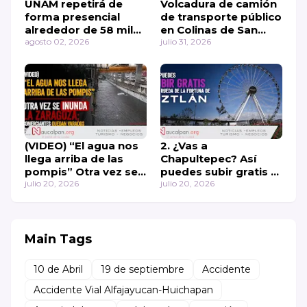
UNAM repetirá de
Volcadura de camión
forma presencial
de transporte público
alrededor de 58 mil
en Colinas de San
exámenes de
agosto 02, 2026
Mateo
julio 31, 2026
admisión
(VIDEO) “El agua nos
2. ¿Vas a
llega arriba de las
Chapultepec? Así
pompis” Otra vez se
puedes subir gratis a
inunda la Zaragoza;
julio 20, 2026
la rueda de la fortuna
julio 20, 2026
comerciantes quedan
de Aztlán 🎡
varados en Los Reyes
La Paz
Main Tags
10 de Abril
19 de septiembre
Accidente
Accidente Vial Alfajayucan-Huichapan