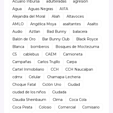
Acuario Inbursa
adulteradas
agresión
Agua
Aguas Negras
AIFA
Alejandra del Moral
Aliah
Altavoces
AMLO
Angélica Moya
asaltantes
Asalto
Audio
Aztlan
Bad Bunny
balacera
Balón de Oro
Bar Bunny Club
Black Royce
Blanca
bomberos
Bosques de Moctezuma
C5
cablebus
CAEM
Camioneta
Campañas
Carlos Trujillo
Carpa
Cartel Inmobiliario
CCH
CCH Naucalpan
cdmx
Celular
Chamapa-Lecheria
Choque Fatal
Ciclón Uno
Ciudad
ciudad de los niños
Ciudada
Claudia Sheinbaum
Clima
Coca Cola
Coca Pirata
Colosio
Comercial
Comisario