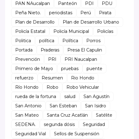
PAN NAucalpan
Panteón
PDI
PDU
Peña Nieto.
periodistas
Perú
Pirata
Plan de Desarrollo
Plan de Desarrollo Urbano
Policía Estatal
Policía Municipal
Policías
Politica
política
Política
Porros
Portada
Praderas
Presa El Capulin
Prevención
PRI
PRI Naucalpan
Primero de Mayo
pruebas
puente
refuerzo
Resumen
Rio Hondo
Río Hondo
Robo
Robo Vehicular
rueda de la fortuna
salud
San Agustín
San Antonio
San Esteban
San Isidro
San Mateo
Santa Cruz Acatlán
Satélite
SEDENA.
segunda dósis
Seguridad
Seguridad Vial
Sellos de Suspensión