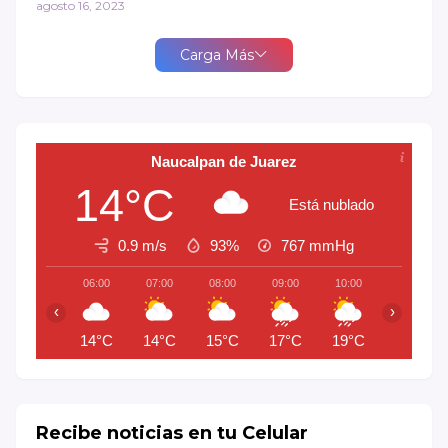
agosto 16, 2023
Carga Más
Naucalpan de Juarez
14°C
Está nublado
0.9 m/s
93%
767
mmHg
06:00
07:00
08:00
09:00
10:00
11:00
‹
›
14°C
14°C
15°C
17°C
19°C
20°C
Recibe noticias en tu Celular