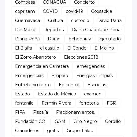
Compass
CONAGUA
Concierto
coprisem
COVID
covid-19
Coxsackie
Cuernavaca
Cultura
custodio
David Parra
Del Mazo
Deportes
Diana Guadalupe Peña
Diana Peña
Duran
Echegaray
Ejecutado
El Biafra
el castillo
El Conde
El Molino
El Zorro Abarrotero
Elecciones 2018
Emergencia en Carretera
emergencias
Emergencias
Empleo
Energias Limpias
Entretenimiento
Epicentro
Escuelas
Estado
Estado de México
examen
fentanilo
Fermín Rivera
ferreteria
FGR
FIFA
Fiscalía
Fraccionamientos.
Fundación COI
GAM
Giro Negro
Gordillo
Granaderos
gratis
Grupo Tláloc