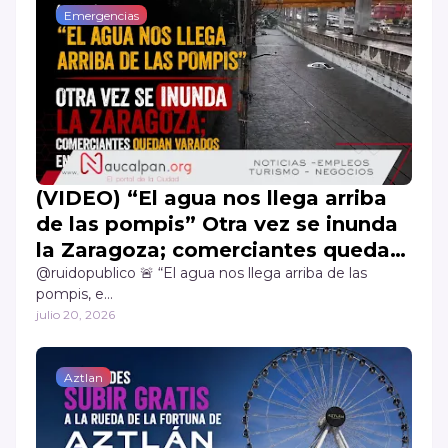
Emergencias
(VIDEO) “El agua nos llega arriba
de las pompis” Otra vez se inunda
la Zaragoza; comerciantes quedan
varados en Los Reyes La Paz
@ruidopublico 🚨 “El agua nos llega arriba de las
pompis, e…
julio 20, 2026
Aztlan