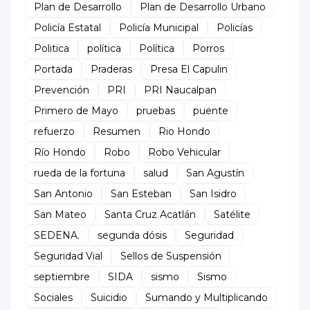
Plan de Desarrollo
Plan de Desarrollo Urbano
Policía Estatal
Policía Municipal
Policías
Politica
política
Política
Porros
Portada
Praderas
Presa El Capulin
Prevención
PRI
PRI Naucalpan
Primero de Mayo
pruebas
puente
refuerzo
Resumen
Rio Hondo
Río Hondo
Robo
Robo Vehicular
rueda de la fortuna
salud
San Agustín
San Antonio
San Esteban
San Isidro
San Mateo
Santa Cruz Acatlán
Satélite
SEDENA.
segunda dósis
Seguridad
Seguridad Vial
Sellos de Suspensión
septiembre
SIDA
sismo
Sismo
Sociales
Suicidio
Sumando y Multiplicando