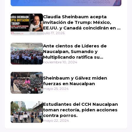
Claudia Sheinbaum acepta
invitación de Trump: México,
EE.UU. y Canadá coincidirán en la
final España vs Argentina
julio 17, 2026
Ante cientos de Líderes de
Naucalpan, Sumando y
Multiplicando ratifica su
compromiso con la Cuarta
noviembre 10, 2024
Transformación en el Municipio.
Sheinbaum y Gálvez miden
fuerzas en Naucalpan
mayo 25, 2024
Estudiantes del CCH Naucalpan
toman rectoría, piden acciones
contra porros.
mayo 22, 2024