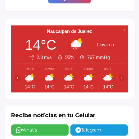
Naucalpan de Juarez
14°C
Llovizna
2.3 m/s
95%
767
mmHg
01:00
02:00
03:00
04:00
05:00
06:00
‹
›
14°C
14°C
14°C
14°C
14°C
13°C
Recibe noticias en tu Celular
What's
Telegram