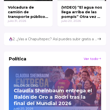
Volcadura de
(VIDEO) “El agua nos
camión de
llega arriba de las
transporte público
pompis” Otra vez se
en Colinas de San
julio 31, 2026
inunda la Zaragoza;
julio 20, 2026
Mateo
comerciantes
quedan varados en
Los Reyes La Paz
2. ¿Vas a Chapultepec? Así puedes subir gratis a la rueda de la fortuna de Aztlán 🎡
Política
Ver todo
BALÓN DE ORO
Claudia Sheinbaum entrega el
Balón de Oro a Rodri tras la
final del Mundial 2026
julio 20, 2026