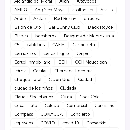
Alejandra del Moral
Aliah
Altavoces
AMLO
Angélica Moya
asaltantes
Asalto
Audio
Aztlan
Bad Bunny
balacera
Balón de Oro
Bar Bunny Club
Black Royce
Blanca
bomberos
Bosques de Moctezuma
C5
cablebus
CAEM
Camioneta
Campañas
Carlos Trujillo
Carpa
Cartel Inmobiliario
CCH
CCH Naucalpan
cdmx
Celular
Chamapa-Lecheria
Choque Fatal
Ciclón Uno
Ciudad
ciudad de los niños
Ciudada
Claudia Sheinbaum
Clima
Coca Cola
Coca Pirata
Colosio
Comercial
Comisario
Compass
CONAGUA
Concierto
coprisem
COVID
covid-19
Coxsackie