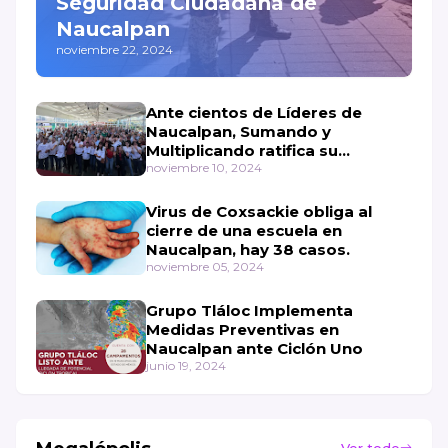
Seguridad Ciudadana de
Naucalpan
noviembre 22, 2024
Ante cientos de Líderes de
Naucalpan, Sumando y
Multiplicando ratifica su
compromiso con la Cuarta
noviembre 10, 2024
Transformación en el Municipio.
Virus de Coxsackie obliga al
cierre de una escuela en
Naucalpan, hay 38 casos.
noviembre 05, 2024
Grupo Tláloc Implementa
Medidas Preventivas en
Naucalpan ante Ciclón Uno
junio 19, 2024