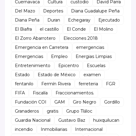
Cuernavaca
Cultura
custodio
David Parra
Del Mazo
Deportes
Diana Guadalupe Peña
Diana Peña
Duran
Echegaray
Ejecutado
El Biafra
el castillo
El Conde
El Molino
El Zorro Abarrotero
Elecciones 2018
Emergencia en Carretera
emergencias
Emergencias
Empleo
Energias Limpias
Entretenimiento
Epicentro
Escuelas
Estado
Estado de México
examen
fentanilo
Fermín Rivera
ferreteria
FGR
FIFA
Fiscalía
Fraccionamientos.
Fundación COI
GAM
Giro Negro
Gordillo
Granaderos
gratis
Grupo Tláloc
Guardia Nacional
Gustavo Baz
huixquilucan
incendio
Inmobiliarias
Internacional