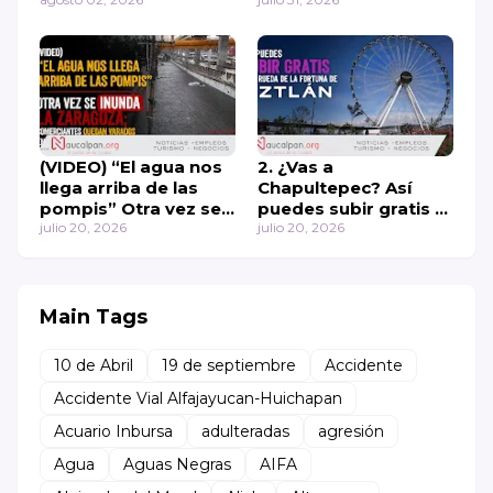
exámenes de
Mateo
admisión
(VIDEO) “El agua nos
2. ¿Vas a
llega arriba de las
Chapultepec? Así
pompis” Otra vez se
puedes subir gratis a
inunda la Zaragoza;
julio 20, 2026
la rueda de la fortuna
julio 20, 2026
comerciantes quedan
de Aztlán 🎡
varados en Los Reyes
La Paz
Main Tags
10 de Abril
19 de septiembre
Accidente
Accidente Vial Alfajayucan-Huichapan
Acuario Inbursa
adulteradas
agresión
Agua
Aguas Negras
AIFA