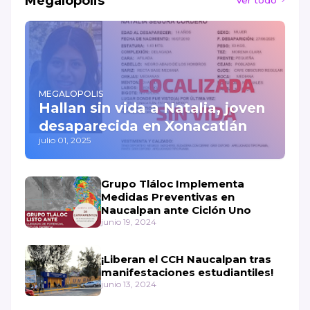
Megalópolis
Ver todo
MEGALOPOLIS
Hallan sin vida a Natalia, joven
desaparecida en Xonacatlán
julio 01, 2025
Grupo Tláloc Implementa
Medidas Preventivas en
Naucalpan ante Ciclón Uno
junio 19, 2024
¡Liberan el CCH Naucalpan tras
manifestaciones estudiantiles!
junio 13, 2024