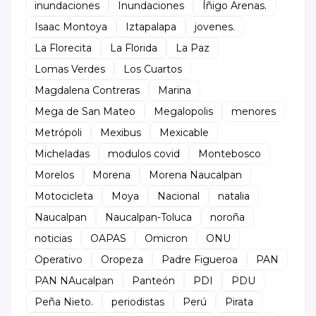
inundaciones
Inundaciones
Íñigo Arenas.
Isaac Montoya
Iztapalapa
jovenes.
La Florecita
La Florida
La Paz
Lomas Verdes
Los Cuartos
Magdalena Contreras
Marina
Mega de San Mateo
Megalopolis
menores
Metrópoli
Mexibus
Mexicable
Micheladas
modulos covid
Montebosco
Morelos
Morena
Morena Naucalpan
Motocicleta
Moya
Nacional
natalia
Naucalpan
Naucalpan-Toluca
noroña
noticias
OAPAS
Omicron
ONU
Operativo
Oropeza
Padre Figueroa
PAN
PAN NAucalpan
Panteón
PDI
PDU
Peña Nieto.
periodistas
Perú
Pirata