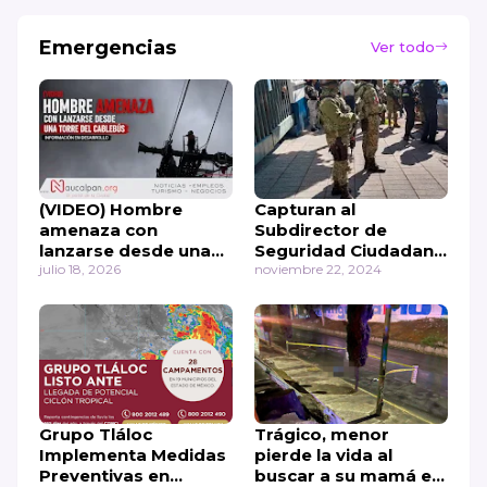
Emergencias
Ver todo
(VIDEO) Hombre
Capturan al
amenaza con
Subdirector de
lanzarse desde una
Seguridad Ciudadana
torre del Cablebús
julio 18, 2026
de Naucalpan
noviembre 22, 2024
Grupo Tláloc
Trágico, menor
Implementa Medidas
pierde la vida al
Preventivas en
buscar a su mamá en