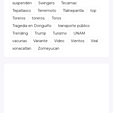
suspenden
Swingers
Tecamac
Tepatlaxco
Terremoto
Tlalnepantla
top
Toreros
toreros.
Toros
Tragedia en Donguiño
transporte público
Trending
Trump
Turismo
UNAM
vacunas
Variante
Video
Vientos
Viral
xonacatlan
Zomeyucan