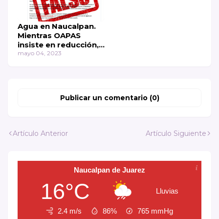
Agua en Naucalpan.
Mientras OAPAS
insiste en reducción,
CONAGUA Federal
mayo 04, 2023
niega la información.
Publicar un comentario (0)
Artículo Anterior
Artículo Siguiente
Naucalpan de Juarez
16°C
Lluvias
2.4 m/s
86%
765
mmHg