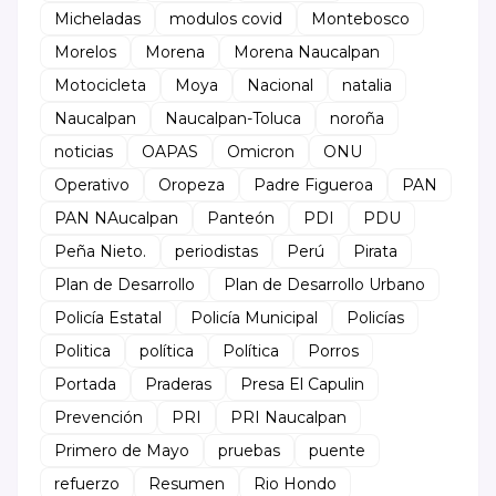
Micheladas
modulos covid
Montebosco
Morelos
Morena
Morena Naucalpan
Motocicleta
Moya
Nacional
natalia
Naucalpan
Naucalpan-Toluca
noroña
noticias
OAPAS
Omicron
ONU
Operativo
Oropeza
Padre Figueroa
PAN
PAN NAucalpan
Panteón
PDI
PDU
Peña Nieto.
periodistas
Perú
Pirata
Plan de Desarrollo
Plan de Desarrollo Urbano
Policía Estatal
Policía Municipal
Policías
Politica
política
Política
Porros
Portada
Praderas
Presa El Capulin
Prevención
PRI
PRI Naucalpan
Primero de Mayo
pruebas
puente
refuerzo
Resumen
Rio Hondo