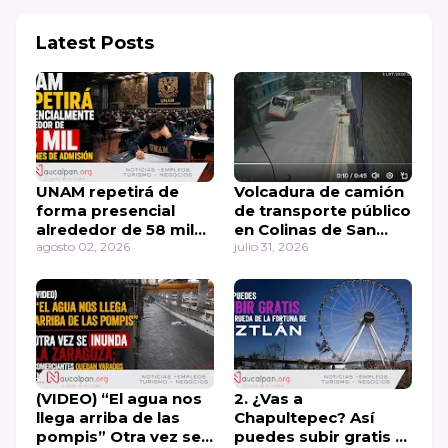
Latest Posts
UNAM repetirá de
Volcadura de camión
forma presencial
de transporte público
alrededor de 58 mil
en Colinas de San
exámenes de
agosto 02, 2026
Mateo
julio 31, 2026
admisión
(VIDEO) “El agua nos
2. ¿Vas a
llega arriba de las
Chapultepec? Así
pompis” Otra vez se
puedes subir gratis a