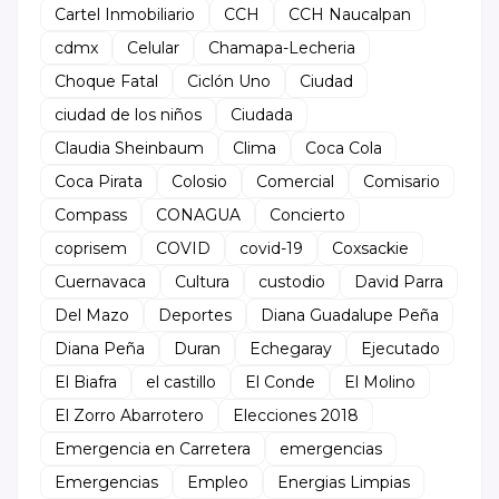
Cartel Inmobiliario
CCH
CCH Naucalpan
cdmx
Celular
Chamapa-Lecheria
Choque Fatal
Ciclón Uno
Ciudad
ciudad de los niños
Ciudada
Claudia Sheinbaum
Clima
Coca Cola
Coca Pirata
Colosio
Comercial
Comisario
Compass
CONAGUA
Concierto
coprisem
COVID
covid-19
Coxsackie
Cuernavaca
Cultura
custodio
David Parra
Del Mazo
Deportes
Diana Guadalupe Peña
Diana Peña
Duran
Echegaray
Ejecutado
El Biafra
el castillo
El Conde
El Molino
El Zorro Abarrotero
Elecciones 2018
Emergencia en Carretera
emergencias
Emergencias
Empleo
Energias Limpias