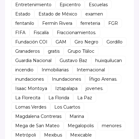
Entretenimiento
Epicentro
Escuelas
Estado
Estado de México
examen
fentanilo
Fermín Rivera
ferreteria
FGR
FIFA
Fiscalía
Fraccionamientos.
Fundación COI
GAM
Giro Negro
Gordillo
Granaderos
gratis
Grupo Tláloc
Guardia Nacional
Gustavo Baz
huixquilucan
incendio
Inmobiliarias
Internacional
inundaciones
Inundaciones
Íñigo Arenas.
Isaac Montoya
Iztapalapa
jovenes.
La Florecita
La Florida
La Paz
Lomas Verdes
Los Cuartos
Magdalena Contreras
Marina
Mega de San Mateo
Megalopolis
menores
Metrópoli
Mexibus
Mexicable