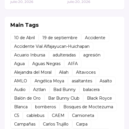
inunda la Zaragoza;
julio 20, 2026
la rueda de la fortuna
julio 20, 2026
comerciantes quedan
de Aztlán 🎡
varados en Los Reyes
La Paz
Main Tags
10 de Abril
19 de septiembre
Accidente
Accidente Vial Alfajayucan-Huichapan
Acuario Inbursa
adulteradas
agresión
Agua
Aguas Negras
AIFA
Alejandra del Moral
Aliah
Altavoces
AMLO
Angélica Moya
asaltantes
Asalto
Audio
Aztlan
Bad Bunny
balacera
Balón de Oro
Bar Bunny Club
Black Royce
Blanca
bomberos
Bosques de Moctezuma
C5
cablebus
CAEM
Camioneta
Campañas
Carlos Trujillo
Carpa