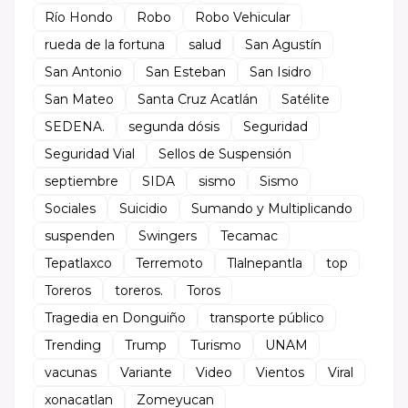
Río Hondo
Robo
Robo Vehicular
rueda de la fortuna
salud
San Agustín
San Antonio
San Esteban
San Isidro
San Mateo
Santa Cruz Acatlán
Satélite
SEDENA.
segunda dósis
Seguridad
Seguridad Vial
Sellos de Suspensión
septiembre
SIDA
sismo
Sismo
Sociales
Suicidio
Sumando y Multiplicando
suspenden
Swingers
Tecamac
Tepatlaxco
Terremoto
Tlalnepantla
top
Toreros
toreros.
Toros
Tragedia en Donguiño
transporte público
Trending
Trump
Turismo
UNAM
vacunas
Variante
Video
Vientos
Viral
xonacatlan
Zomeyucan