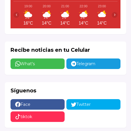
19:00
20:00
21:00
22:00
23:00
00:00
‹
›
16°C
14°C
14°C
14°C
14°C
14°C
Recibe noticias en tu Celular
What's
Telegram
Síguenos
Face
Twitter
tiktok